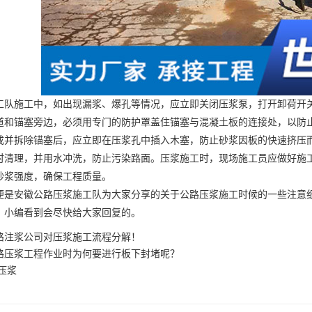
工队
施工中，如出现漏浆、爆孔等情况，应立即关闭压浆泵，打开卸荷开
道和锚塞旁边，必须用专门的防护罩盖住锚塞与混凝土板的连接处，以防
拆除锚塞后，应立即在压浆孔中插入木塞，防止砂浆因板的快速挤压而
时清理，并用水冲洗，防止污染路面。压浆施工时，现场施工员应做好施
砂浆强度，确保工程质量。
便是
安徽公路压浆施工队
为大家分享的关于公路压浆施工时候的一些注意
，小编看到会尽快给大家回复的。
路注浆公司对压浆施工流程分解！
路压浆工程作业时为何要进行板下封堵呢？
压浆