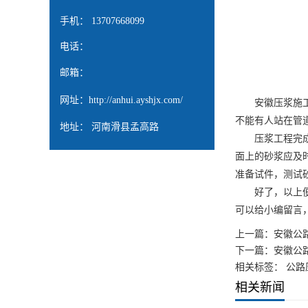
手机： 13707668099
电话：
邮箱：
网址：
http://anhui.ayshjx.com/
安徽压浆施
不能有人站在管
地址： 河南滑县孟高路
压浆工程完成并
面上的砂浆应及
准备试件，测试
好了，以上
可以给小编留言
上一篇：
安徽公
下一篇：
安徽公
相关标签： 公路
相关新闻