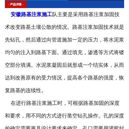
安徽钻孔机出租
安徽路基注浆施工
队主要是采用路基注浆加固技
安徽高速搅拌设备
术改变路基土壤公散的情况。路基注浆加固技术就是
安徽公路钻孔设备
先钻孔，然后通过向管道施加一定的压力，将水泥浆
均匀的注入到路基下面。通过填充，渗透等方式将镂
空部分填满。水泥浆凝固后就形成一个结实体，从而
达到改善原有的受力情况，提高各个路基的强度，恢
复路基的连续性。
在进行路基注浆施工时，可根据路基加固的深度
和要求，用不同的方式进行凿空钻孔操作。孔的深度
的确定需要更具设计要求来确定，孔口需要用灌胶封