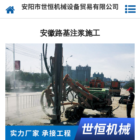
网站首页
安徽公路钻孔施工
安徽路基注浆施工
安徽注浆工程施工
安徽道路压浆设备
安徽灌浆工程施工
安徽沥青注浆施工
安徽桥梁喷淋养生
安徽桥梁涨拉施工
安徽公路压浆施工